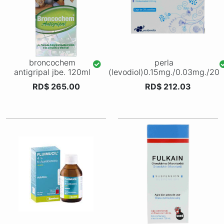
broncochem
perla
antigripal jbe. 120ml
(levodiol)0.15mg./0.03mg./20
RD$ 265.00
RD$ 212.03