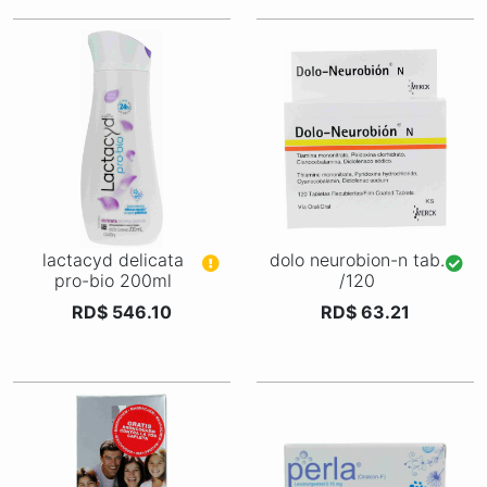
lactacyd delicata
dolo neurobion-n tab.
pro-bio 200ml
/120
RD$ 546.10
RD$ 63.21