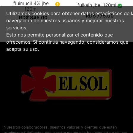
fluimucil 4% jbe
fulkain jbe. 120ml.
120ml
Utilizamos cookies para obtener datos estadísticos de l
RD$ 775.00
RD$ 845.00
navegación de nuestros usuarios y mejorar nuestros
servicios.
Esto nos permite personalizar el contenido que
ofrecemos. Si continúa navegando, consideramos que
acepta su uso.
Nuestros colaboradores, nuestros valores y clientes que están
totalmente fidelizados con nuestra marca nos han convertido en una