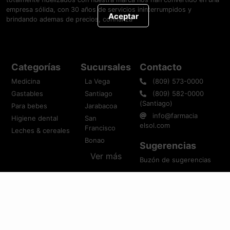
empresa sólida, con 30 años de servicios ininterrumpidos y
Aceptar
brindando ademas de precios, confianza
Categorías
Sucursales
Contacto
Medicina
La Vega
(809) 573-0000
Gastables
Santiago
(809) 582-0000
(Santiago)
Para bebes
Jarabacoa
info@farmacia
Higiene dental
San
elsol.com
Francisco
Leches & cereales
Bonao
Sugerencias
Ver más
Buzón de sugerencias
Descarga nuestra aplicación